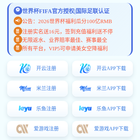
下载APP
爱德华兹状态火热场均293分森林狼客
战76人能否延续精彩表现
2026-06-06 14:04
阅读 48 次