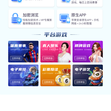
员如卡尔-安东尼·唐斯及拉塞尔等人的发挥也至关重要，他
们共同组成了一套具备良好化学反应的阵容。这样的团队协
作使得他们在进攻端更加多样化，不再依赖单一球员。
同时，森林狼在防守端也有所改善。虽然球队历史上一直被
认为防守薄弱，但本赛季他们逐渐提升了防守效率，通过集
体协作来弥补个人能力上的不足。这种转变无疑增强了球队
竞争力，使他们能够与联盟中的顶尖球队相抗衡。
此外，在主教练的指导下，森林狼还优化了战术体系，多次
根据对手特点调整策略，以求最大化发挥每位球员的优势。
这种灵活性使得他们在面对不同风格球队时都能有所应对，
提高了赢球概率。因此，即便是在客场挑战76人这样的强敌
时，他们也并非没有机会。
3、对手76人的实力分析