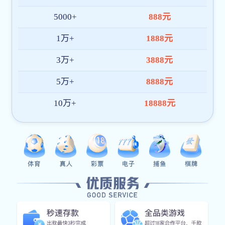
有显著提升，使得对手防守难度加大。
除了得分外，爱德华兹在助攻和篮板方面也有不俗贡献，这
让他不仅仅是一个单纯的得分手。他能够通过合理的传球找
到队友，从而形成有效的团队配合。此外，他在防守端也逐
渐增强了自己的影响力，经常为球队制造反击机会。
随着赛季进行，爱德华兹已经建立起自信心，他对于比赛节
奏和局势变化的把控能力也日益提高。这种状态让他在面对
强敌时能够保持稳定发挥，为球队争取更多胜利提供保障。
在即将到来的客战76人中，如果他能继续保持这种火热状
态，无疑会给森林狼带来巨大的助力。
2、森林狼整体表现评估
森林狼作为一支年轻且充满潜力的球队，在本赛季展现出了
强劲的发展势头。除了爱德华兹以外，球队中的其他核心球