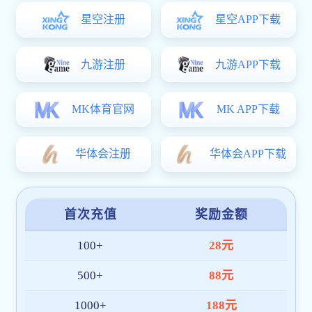
首页
体育动态
正文
近年来，国际米兰（国米）在意甲联赛中的表现逐渐回暖，
球队的整体实力也在不断增强。为了进一步提升竞争力，国
米计划引进新援科内和维卡里奥。这两位球员分别在各自的
俱乐部中展现出了出色的能力，他们的加入将为国米带来更
多战术选择和实力提升。本文将从四个方面详细探讨国米引
进这两名新援的原因与意义，包括球队当前的需求、科内和
维卡里奥的个人能力、潜在的战术变化，以及对未来赛季的
影响。通过这些分析，可以更全面地理解国米此次引援策略
的重要性。
1、球队当前需求分析
随着赛季的深入，国际米兰面临着多场比赛密集安排的问
题，这对球员体能和状态提出了更高要求。目前，球队在某