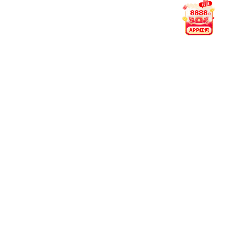
现状进行准确分析并及时补充实力，相信能显著增强团队综
合竞争力，实现重返巅峰之路。同时，两位新星若顺利融
入，将成为重要资产，为未来数个赛季打下坚实基础，为俱
乐部赢得更多荣誉铺平道路。
This transfer strategy reflects the club's ambition and
determination to remain competitive in one of the
toughest leagues in Europe, ensuring that they are
always fighting for top honors. 此外，如果这笔交易成功
落地，还将进一步巩固国米作为顶级足球俱乐部的位置，并
吸引更多优秀人才加盟，共同书写辉煌篇章。
分享到：