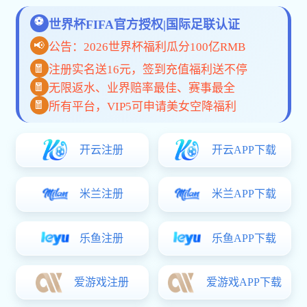
下载APP
国米计划引进新援科内和维卡里奥以增
强球队实力
2026-06-04 12:47
阅读 54 次