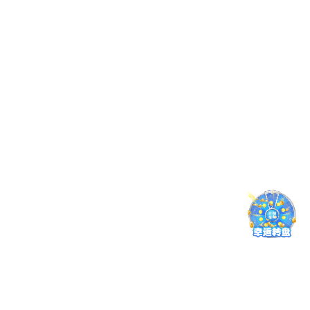
3、罗伯逊离队后的影响
近年来，由于各种原因，传闻关于罗伯逊可能离开利物浦频
频出现，这引发了无数球迷的不安。一旦这位优秀后卫真的
选择离队，对于整个红军而言，将是一场巨大的损失。首
先，在防线上的稳定性将受到严重冲击，因为很难找到一名
可以替代他实力与经验兼备的新援。
其次，在进攻端上，失去一个像罗伯逊这样善于助攻并拥有
极强传中能力的边后卫，将导致球队整体攻击效率下降。他
在比赛中的突破及传中能力，一直以来都是利物浦进攻套路
的重要组成部分。如果没有他的参与，这种流畅性势必会受
到影响。
最后，从心理层面来看，作为球队核心之一，他所具备的人
格魅力和领导能力也会缺失，这对于年轻球员来说尤为重
要。在更衣室内外，一个鼓舞士气且富有责任感的人，会极