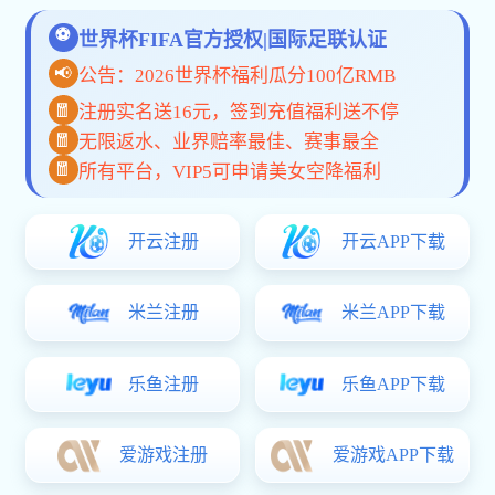
下载APP
罗伯逊传奇离队克洛普曾预言他将在红
军书写辉煌篇章
2026-06-28 00:51
阅读 40 次