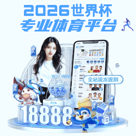
注册入口
OD平台登录入口
· 体育观
看更便捷
连接你的赛事视野，打造球迷专属的数字主场。
od平台登
录入口网页版
提供多终端支持、高清视频、 实时比分与赛
事推荐，让你随时随地畅享体育内容。
网页端入口