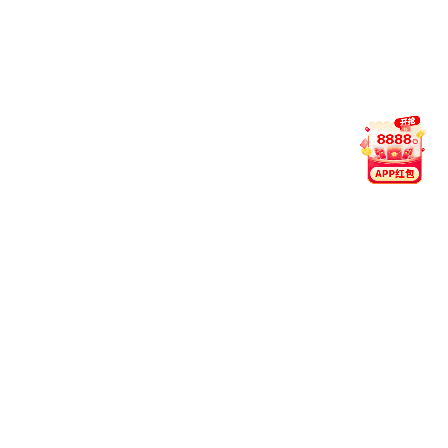
当然，无论如何重塑阵容或调整战术，都不能抹去过去那些
令人难忘瞬间。像罗伯逊这样的传奇人物所创造出的历史，
是任何人都无法否认并轻易取代的。因此，在向前迈进的时
候，也要铭记那些为俱乐部付出心血的人们，让他们永远活
在“红军”的历史里。
总结：
综上所述，安德鲁·罗伯逊无疑是一位杰出的足球运动员，他
在利物浦取得了一系列辉煌成就。然而，如今面对他即将离
开的局势，我们需要认真思考如何最大化利用这段宝贵经
历，为未来发展奠定基础。同时，我们也要认识到，每一位
伟大的运动员都会留下属于自己的遗产，而我们则有责任去
继承这一份荣耀。
"红军"虽然经历变迁，但它代表的不仅仅是胜负，还有那份
团结与拼搏精神。当我们回首历史时，希望每一个人都能牢