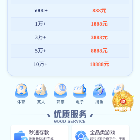
od平台登录入口 以全球化视角推进数字体育服务，专注构建
一个可信赖、体验出众的综合赛事平台。
安全为本
坚持业界领先的数据保护机制，用户隐私永远第一位。
科技驱动
将创新技术融入OD官方版网站登录入口-OD(中国)各项服务，持
续刷新体验上限。
用户至上
每一次更新、每一项设计，皆围绕用户需求展开。
全球视野
聚焦跨区域体育资源整合，打造覆盖多语种、多时区的服务网
络。