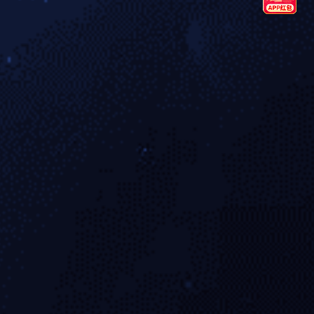
新。从某种意义上说，无论是
一代足球运动员奋勇争先，共同
他用自己的努力与坚持证明了
录也为其他优秀选手树立起了
流传下来，并激励着一代又一代年轻人
间.