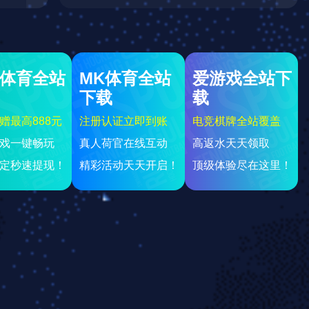
期，他宣布退役，这一消息引
定性而受到赞誉。在他退役之
场纪录的重要性、可能超越者
体素质和技术能力迅速获得教练
优秀中场球员。
献了进球，还积累了丰富的比
础。
队赢得多个重要奖杯，还通过