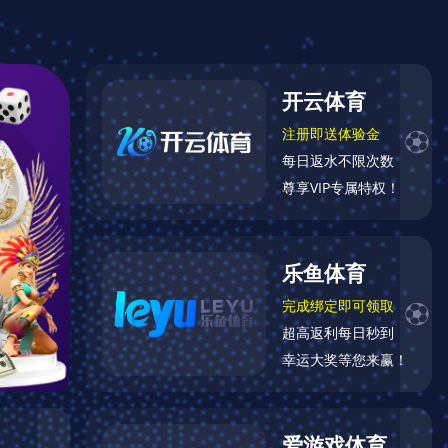
App
公司
体育
注册入口
简介
动态
看更便捷
端支持、高清视频、 实时