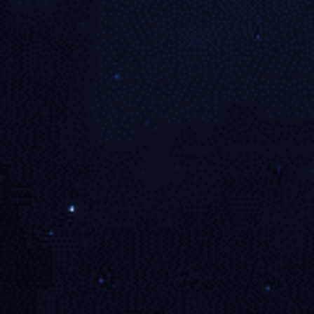
2026-05-31
NBA球队高管分析塔图姆与字母
在当前的NBA联盟中，塔图姆和字母
2026-07-20
冰岛队主帅称梅西为阿根廷队灵
本文围绕“冰岛队主帅称梅西为阿根廷队
2026-07-26
od平台登录入口
od平台登录入口官方网站【KY1.AC】
湖
官网认证:手机版、app下载、登录入
元70