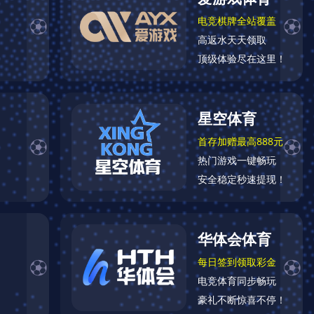
场谁能超越他