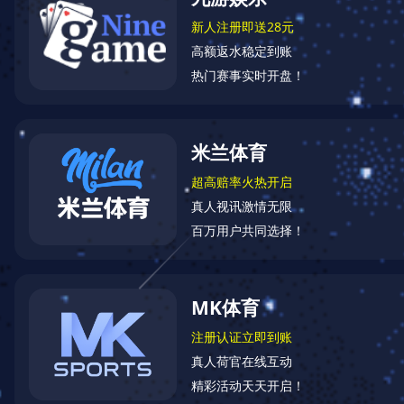
米尔纳宣布