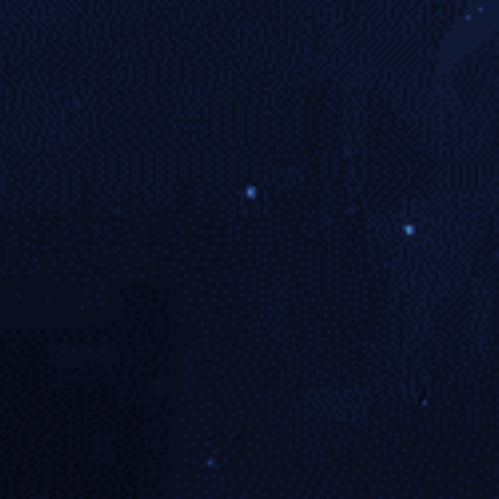
你可能感兴趣的内容
卡尔分享在德国队的心路历程：
本文围绕卡尔在德国队的心路历程展开
2026-06-27
莱昂纳多禁区内倒地未获点球VA
在最近的一场足球比赛中，莱昂纳多在
2026-06-10
詹俊呼吁利物浦加快节奏期待伊
本文围绕詹俊呼吁利物浦加快节奏的观
2026-06-29