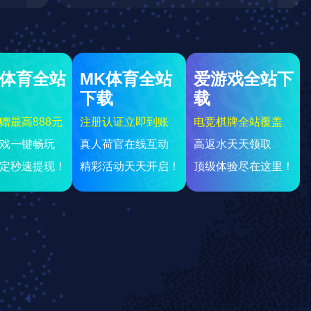
局。首先，我们将简要回顾米
的契合度。随后，将探讨米兰
雷托的观点，并展望米兰未来
刻的见解。
初的贝卢斯科尼时代，到后来
顺。在此过程中，他们需要平
个能够争夺冠军奖杯的强队，