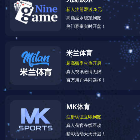
莫雷托分析