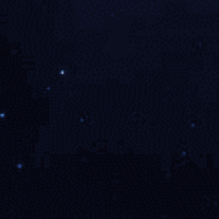
爱德华兹状态火热场均293分森
随着2023赛季的深入，爱德华兹在场
2026-06-06
od平台登录入口
od平台登录入口官方网站【KY1.AC】
湖
官网认证:手机版、app下载、登录入
元70
口、官方网站、网页版、平台、网
s
址、地址、注册、娱乐，od平台登录
入口(中国)官方网站欢迎大家选择真正
的官方通道，同时我们提供全天候
7x24小时在线服务，第一时间处理各
类问题，正规集团平台有保障，欢迎
体验！