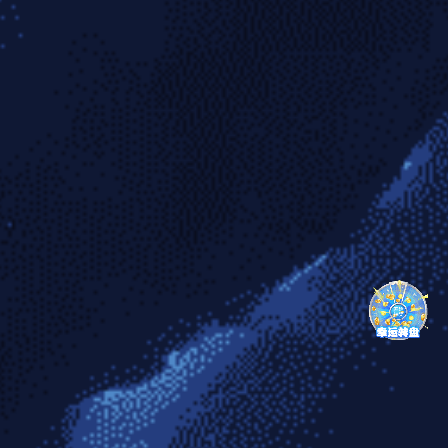
对性的比赛计划，这使得他能
前球队阵容中一些关键位置上
响整体表现的重要因素。
代足球日益复杂化的发展趋
力而非仅仅依赖明星球员。这