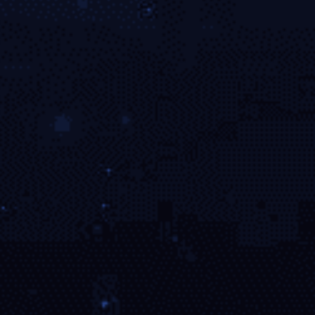
林
上的表现愈发引人注目。他在最近...
联系我们
快速导航
南省武漢市幸福巷495號社區1單
App下载
5室
关于我们
隐私政策
upport@mmoskalev.com
用户协议
网站地图