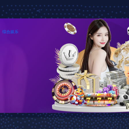
台登录入口
· 体育观
球迷专属的数字主场。
od平台登录入口网页版
提供多终
比分与赛事推荐，让你随时随地畅享体育内容。
网页端入口
下载APP