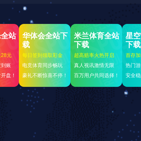
文
托对米兰管理层与阿莱格里动态的分析，重点关注未来发展的布
理层的决策过程，接着分析阿莱格里的战术风格与球队现状之间
以及如何通过这些措施来提高球队竞争力。最后，我们会总结莫
析不仅有助于理解当前米兰的决策背景，也为球迷们提供了更深
变迁
管理层的更迭，这些变动对俱乐部的发展产生了深远影响。从最
投资者，俱乐部每一次换帅都伴随着不同的发展战略和目标。
进新鲜血液和年轻人才来重建球队，而这种重建过程并非一帆风
的矛盾，以确保米兰能够在竞争激烈的意甲联赛中立足。
有效沟通与球迷、媒体之间关系的问题。球迷们希望看到的是一