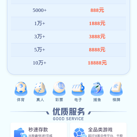
一动作引发了现场观众和电视观众的强烈反应。
随着比赛的发展，VAR系统被激活，对这一争议性的进攻进
行了回放审查。根据VAR提供的数据，裁判最终确认海港队
在进攻过程中存在越位行为，因此未对莱昂纳多的倒地做出
点球判罚。这一决策虽然遵循了规则，但也因此引发了更大
的争论。
整体来看，此次事件不仅仅是一次普通的判罚失误，更是牵
动了双方球队及其支持者情绪的一次重大赛事时刻。对于莱
昂纳多来说，他可能会认为自己遭到了不公正待遇，而海港
队则因VAR介入而逃过了一劫。
2、裁判的判罚标准
裁判在比赛中的每一个决定都是基于个人对比赛规则和情况
的理解。在此次事件中，裁判在判断是否给予点球时需要考